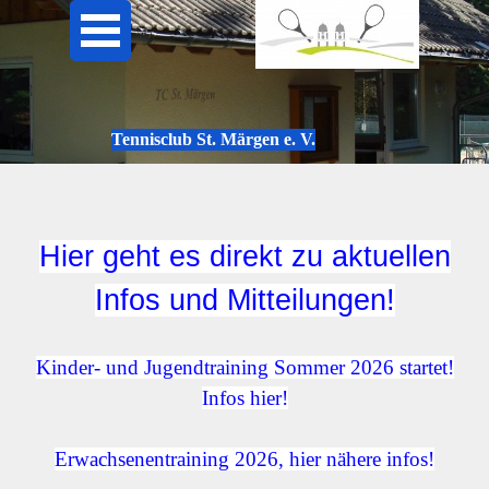
Tennisclub St. Märgen e. V.
Hier geht es direkt zu aktuellen
Infos und Mitteilungen!
Kinder- und Jugendtraining Sommer 2026 startet!
Infos hier!
Erwachsenentraining 2026, hier nähere infos!